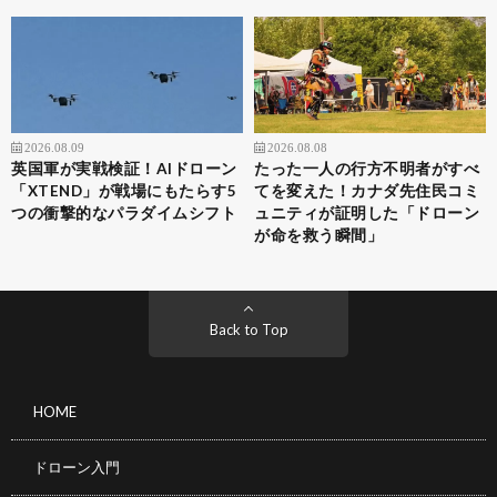
2026.08.09
2026.08.08
英国軍が実戦検証！AIドローン
たった一人の行方不明者がすべ
「XTEND」が戦場にもたらす5
てを変えた！カナダ先住民コミ
つの衝撃的なパラダイムシフト
ュニティが証明した「ドローン
が命を救う瞬間」
Back to Top
HOME
ドローン入門