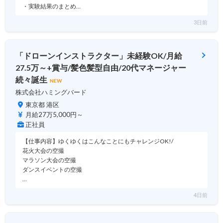
・実験結果のまとめ…
3日前
「ドローンインストラクター」未経験OK/月給
27.5万～+賞与/髪色髪型自由/20代マネージャー
続々誕生
NEW
株式会社ハミングバード
東京都 港区
月給27万5,000円～
正社員
【仕事内容】ゆくゆくはこんなことにもチャレンジOK!/
花火大会の空撮
マラソン大会の空撮
ダンスイベントの空撮
…
4日前