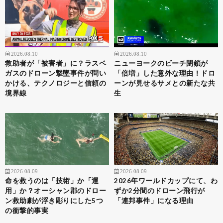
2026.08.10
2026.08.10
救助者が「被害者」に？ラスベ
ニューヨークのビーチ閉鎖が
ガスのドローン撃墜事件が問い
「倍増」した意外な理由！ドロ
かける、テクノロジーと信頼の
ーンが見せるサメとの新たな共
境界線
生
2026.08.09
2026.08.09
命を救うのは「技術」か「運
2026年ワールドカップにて、わ
用」か？オーシャン郡のドロー
ずか2分間のドローン飛行が
ン救助劇が浮き彫りにした5つ
「連邦事件」になる理由
の衝撃的事実