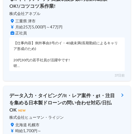
OK!/コツコツ系作業!
株式会社アネブル
三重県 津市
月給25万5,000円～47万円
正社員
【仕事内容】例外事由3号のイ・40歳未満(長期勤続によるキャリ
ア形成のため)
20代30代の若手社員が活躍中です!
研…
37日前
データ入力・タイピング/lt・レア案件・gt・注目
を集める日本製ドローンの問い合わせ対応/日払
OK
NEW
株式会社ヒューマン・ライジン
北海道 札幌市
時給1,700円～