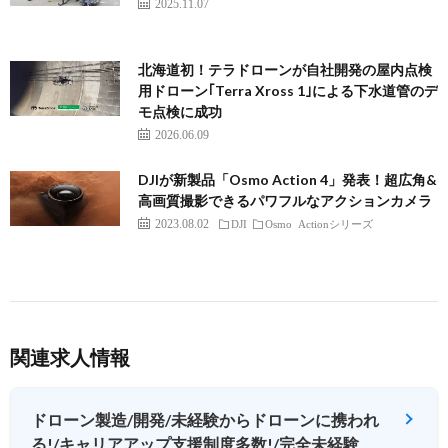
2025.11.07
北海道初！テラドローンが自社開発の屋内点検
用ドローン｢Terra Xross 1｣による下水道管のデ
モ点検に成功
2026.06.09
DJIが新製品「Osmo Action 4」発表！超広角&
高画質撮影できるパワフルなアクションカメラ
2023.08.02
DJI
Osmo Actionシリーズ
関連求人情報
ドローン製造/開発/未経験からドローンに携われ
る!/キャリアアップ支援制度多数!/完全未経験