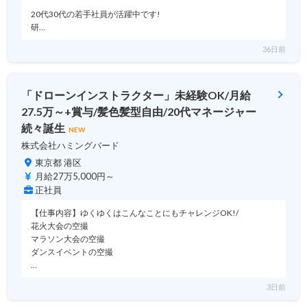
20代30代の若手社員が活躍中です!
研…
36日前
「ドローンインストラクター」未経験OK/月給
27.5万～+賞与/髪色髪型自由/20代マネージャー
続々誕生
NEW
株式会社ハミングバード
東京都 港区
月給27万5,000円～
正社員
【仕事内容】ゆくゆくはこんなことにもチャレンジOK!/
花火大会の空撮
マラソン大会の空撮
ダンスイベントの空撮
…
3日前