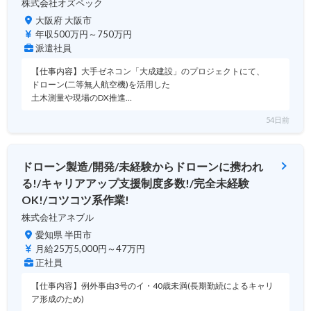
株式会社オズペック
大阪府 大阪市
年収500万円～750万円
派遣社員
【仕事内容】大手ゼネコン「大成建設」のプロジェクトにて、
ドローン(二等無人航空機)を活用した
土木測量や現場のDX推進…
54日前
ドローン製造/開発/未経験からドローンに携われ
る!/キャリアアップ支援制度多数!/完全未経験
OK!/コツコツ系作業!
株式会社アネブル
愛知県 半田市
月給25万5,000円～47万円
正社員
【仕事内容】例外事由3号のイ・40歳未満(長期勤続によるキャリ
ア形成のため)