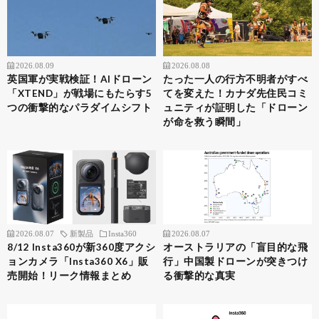
2026.08.09
2026.08.08
英国軍が実戦検証！AIドローン
たった一人の行方不明者がすべ
「XTEND」が戦場にもたらす5
てを変えた！カナダ先住民コミ
つの衝撃的なパラダイムシフト
ュニティが証明した「ドローン
が命を救う瞬間」
2026.08.07
新製品
Insta360
2026.08.07
8/12 Insta360が新360度アクシ
オーストラリアの「盲目的な飛
ョンカメラ「Insta360 X6」販
行」中国製ドローンが突きつけ
売開始！リーク情報まとめ
る衝撃的な真実