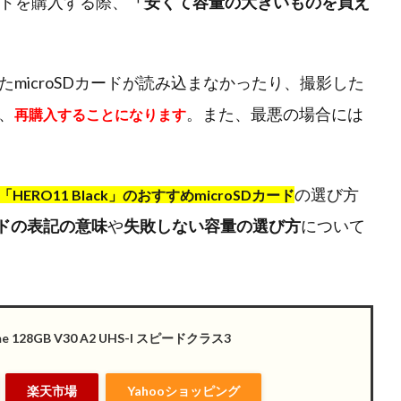
SDカードを購入する際、
「安くて容量の大きいものを買え
microSDカードが読み込まなかったり、撮影した
、
。また、最悪の場合には
再購入することになります
の選び方
「HERO11 Black」のおすすめmicroSDカード
カードの表記の意味
や
失敗しない容量の選び方
について
eme 128GB V30 A2 UHS-I スピードクラス3
楽天市場
Yahooショッピング