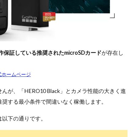
動作保証している推奨されたmicroSDカード
が存在し
o公式ホームページ
ませんが、「HERO10 Black」とカメラ性能の大きく進
k」の推奨する最小条件で間違いなく稼働します。
ックは以下の通りです。