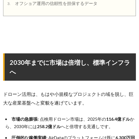
オフショア運用の信頼性を担保するデータ
3.
2030年までに市場は倍増し、標準インフラ
へ
ドローン活用は、もはや小規模なプロジェクトの域を脱し、巨
大な産業基盤へと変貌を遂げています。
市場の急膨張:
点検用ドローン市場は、2025年の
116.4億ドル
か
ら、2030年には
258.2億ドル
へと倍増する見通しです。
圧倒的な稼働実績:
AirDataのプラットフォームは既に
6,300万回