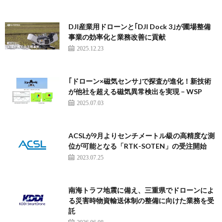
DJI産業用ドローンと｢DJI Dock 3｣が圃場整備
事業の効率化と業務改善に貢献
2025.12.23
｢ドローン×磁気センサ｣で探査が進化！新技術
が他社を超える磁気異常検出を実現 – WSP
2025.07.03
ACSLが9月よりセンチメートル級の高精度な測
位が可能となる「RTK-SOTEN」の受注開始
2023.07.25
南海トラフ地震に備え、三重県でドローンによ
る災害時物資輸送体制の整備に向けた業務を受
託