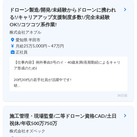
ドローン製造/開発/未経験からドローンに携われ
る!/キャリアアップ支援制度多数!/完全未経験
OK!/コツコツ系作業!
株式会社アネブル
愛知県 半田市
月給25万5,000円～47万円
正社員
【仕事内容】例外事由3号のイ・40歳未満(長期勤続によるキャリ
ア形成のため)
20代30代の若手社員が活躍中です!
研…
36日前
施工管理・現場監督/二等ドローン資格CAD/土日
祝休/年収500万750万
株式会社オズペック