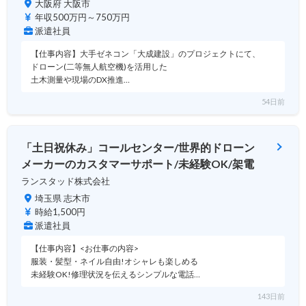
大阪府 大阪市
年収500万円～750万円
派遣社員
【仕事内容】大手ゼネコン「大成建設」のプロジェクトにて、
ドローン(二等無人航空機)を活用した
土木測量や現場のDX推進…
54日前
「土日祝休み」コールセンター/世界的ドローン
メーカーのカスタマーサポート/未経験OK/架電
ランスタッド株式会社
埼玉県 志木市
時給1,500円
派遣社員
【仕事内容】<お仕事の内容>
服装・髪型・ネイル自由!オシャレも楽しめる
未経験OK!修理状況を伝えるシンプルな電話…
143日前