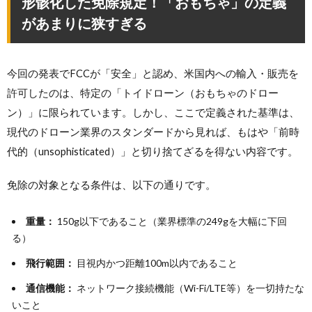
形骸化した免除規定！「おもちゃ」の定義
があまりに狭すぎる
今回の発表でFCCが「安全」と認め、米国内への輸入・販売を
許可したのは、特定の「トイドローン（おもちゃのドロー
ン）」に限られています。しかし、ここで定義された基準は、
現代のドローン業界のスタンダードから見れば、もはや「前時
代的（unsophisticated）」と切り捨てざるを得ない内容です。
免除の対象となる条件は、以下の通りです。
重量：
150g以下であること（業界標準の249gを大幅に下回
る）
飛行範囲：
目視内かつ距離100m以内であること
通信機能：
ネットワーク接続機能（Wi-Fi/LTE等）を一切持たな
いこと