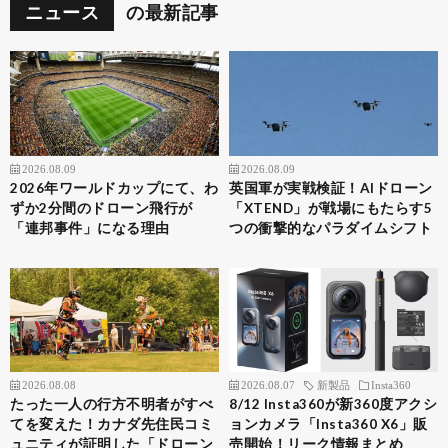
ニュース
の最新記事
2026.08.09
2026.08.09
2026年ワールドカップにて、わ
英国軍が実戦検証！AIドローン
ずか2分間のドローン飛行が
「XTEND」が戦場にもたらす5
「連邦事件」になる理由
つの衝撃的なパラダイムシフト
2026.08.08
2026.08.07
新製品
Insta360
たった一人の行方不明者がすべ
8/12 Insta360が新360度アクシ
てを変えた！カナダ先住民コミ
ョンカメラ「Insta360 X6」販
ュニティが証明した「ドローン
売開始！リーク情報まとめ