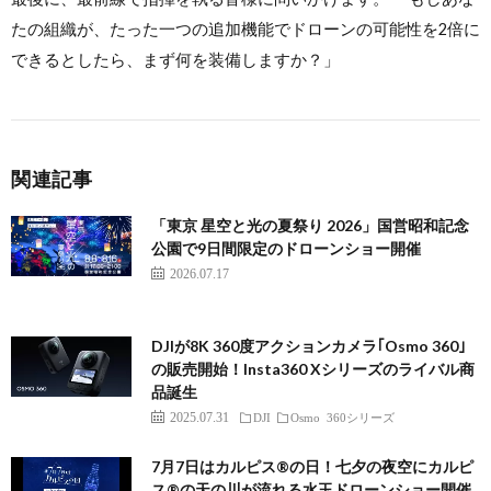
たの組織が、たった一つの追加機能でドローンの可能性を2倍に
できるとしたら、まず何を装備しますか？」
関連記事
「東京 星空と光の夏祭り 2026」国営昭和記念
公園で9日間限定のドローンショー開催
2026.07.17
DJIが8K 360度アクションカメラ｢Osmo 360｣
の販売開始！Insta360 Xシリーズのライバル商
品誕生
2025.07.31
DJI
Osmo 360シリーズ
7月7日はカルピス®の日！七夕の夜空にカルピ
ス®の天の川が流れる水玉ドローンショー開催