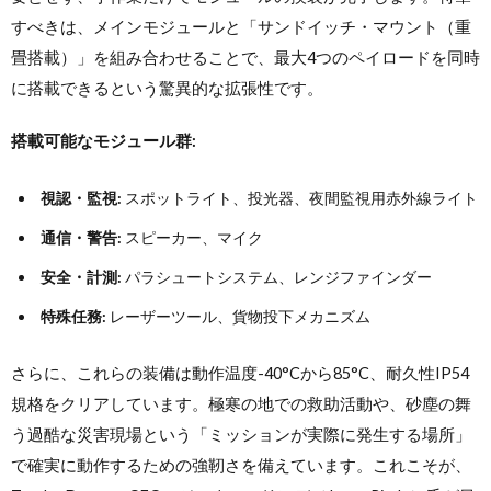
すべきは、メインモジュールと「サンドイッチ・マウント（重
畳搭載）」を組み合わせることで、最大4つのペイロードを同時
に搭載できるという驚異的な拡張性です。
搭載可能なモジュール群:
視認・監視:
スポットライト、投光器、夜間監視用赤外線ライト
通信・警告:
スピーカー、マイク
安全・計測:
パラシュートシステム、レンジファインダー
特殊任務:
レーザーツール、貨物投下メカニズム
さらに、これらの装備は動作温度-40°Cから85°C、耐久性IP54
規格をクリアしています。極寒の地での救助活動や、砂塵の舞
う過酷な災害現場という「ミッションが実際に発生する場所」
で確実に動作するための強靭さを備えています。これこそが、