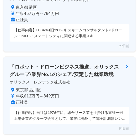
東京都 港区
年収457万円～784万円
正社員
【仕事内容】D_0406(旧:208-8)_スキームコンサルタント<ドロー
ン・MaaS・スマートシティに関連する事業スキ…
99日前
「ロボット・ドローンビジネス推進」オリックス
グループ/業界No.1のシェア/安定した就業環境
オリックス・レンテック株式会社
東京都 品川区
年収612万円～849万円
正社員
【仕事内容】当社は1976年に、総合リース業を手掛ける東証一部
上場企業のグループ会社として、業界に先駆けて電子計測器レン…
94日前