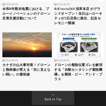
2026.08.06
2026.08.06
令和8年熊本地震における、ブ
8/8 Insta360 浅草本店 がグラ
ルーイノベーションのドローン
ンドオープン！当日はハローキ
災害支援活動について
ティが1日店長に就任、記念セ
レモニー開催
2026.08.06
2026.08.05
カナダの山火事対策！ドローン
ドローンの着陸位置ズレを解消
と熱画像が変える「目に見えな
する「自動センタリング着陸機
い戦い」の最前線
構」を開発 – ビー・アンド・プ
ラス
Back to Top