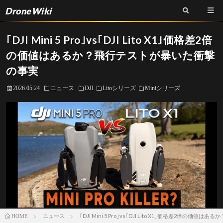
DroneWiki
｢DJI Mini 5 Pro｣vs｢DJI Lito X1｣価格差2倍
の価値はあるか？飛行テストが暴いた衝撃
の事実
2026.05.24
ニュース
DJI
Litoシリーズ
Miniシリーズ
ニュース
｢DJI Mini 5 Pro｣vs｢DJI Lito X1｣価格差2倍の
HOME