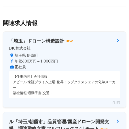
関連求人情報
「埼玉」ドローン構造設計
NEW
DIC株式会社
埼玉県 伊奈町
年収600万円～1,000万円
正社員
【仕事内容】会社情報
アピール:東証プライム上場!世界トップクラスシェアの化学メーカ
ー!
福祉情報:通勤手当(交通…
7日前
ル「埼玉/朝霞市」品質管理/国産ドローン開発支
援、調達戦略立案 フルフレックス/リモート
NEW