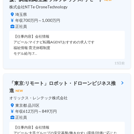
株式会社NTTe-DroneTechnology
埼玉県
年収700万円～1,000万円
正社員
【仕事内容】会社情報
アピール:マイナビ転職AGENTおすすめの求人です
福祉情報:育児休暇制度
モデル給与:7…
15日前
「東京:リモート」ロボット・ドローンビジネス推
進
NEW
オリックス・レンテック株式会社
東京都 品川区
年収612万円～849万円
正社員
【仕事内容】会社情報
アピール:大手グループの安定基盤/働きやすい環境/評価に応じた