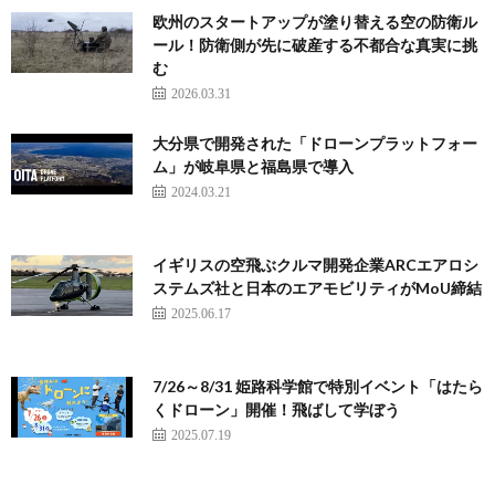
欧州のスタートアップが塗り替える空の防衛ル
ール！防衛側が先に破産する不都合な真実に挑
む
2026.03.31
大分県で開発された「ドローンプラットフォー
ム」が岐阜県と福島県で導入
2024.03.21
イギリスの空飛ぶクルマ開発企業ARCエアロシ
ステムズ社と日本のエアモビリティがMoU締結
2025.06.17
7/26～8/31 姫路科学館で特別イベント「はたら
くドローン」開催！飛ばして学ぼう
2025.07.19