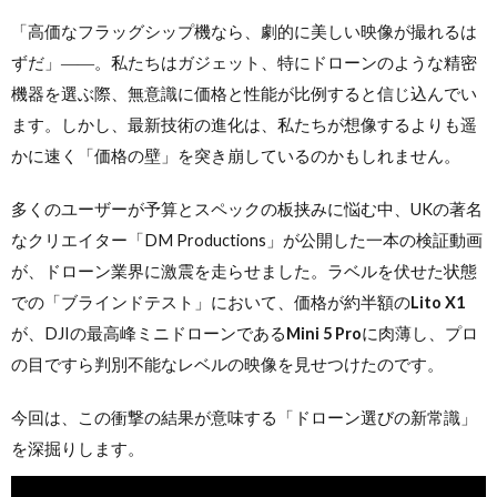
「高価なフラッグシップ機なら、劇的に美しい映像が撮れるは
ずだ」――。私たちはガジェット、特にドローンのような精密
機器を選ぶ際、無意識に価格と性能が比例すると信じ込んでい
ます。しかし、最新技術の進化は、私たちが想像するよりも遥
かに速く「価格の壁」を突き崩しているのかもしれません。
多くのユーザーが予算とスペックの板挟みに悩む中、UKの著名
なクリエイター「DM Productions」が公開した一本の検証動画
が、ドローン業界に激震を走らせました。ラベルを伏せた状態
での「ブラインドテスト」において、価格が約半額の
Lito X1
が、DJIの最高峰ミニドローンである
Mini 5 Pro
に肉薄し、プロ
の目ですら判別不能なレベルの映像を見せつけたのです。
今回は、この衝撃の結果が意味する「ドローン選びの新常識」
を深掘りします。