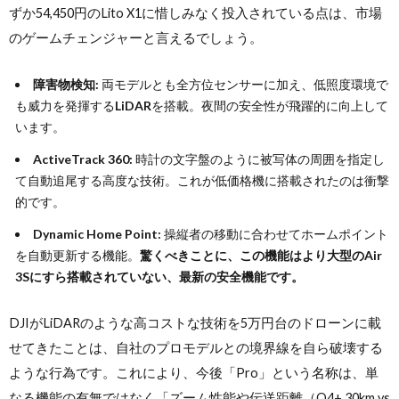
ずか54,450円のLito X1に惜しみなく投入されている点は、市場
のゲームチェンジャーと言えるでしょう。
障害物検知:
両モデルとも全方位センサーに加え、低照度環境で
も威力を発揮する
LiDAR
を搭載。夜間の安全性が飛躍的に向上して
います。
ActiveTrack 360:
時計の文字盤のように被写体の周囲を指定し
て自動追尾する高度な技術。これが低価格機に搭載されたのは衝撃
的です。
Dynamic Home Point:
操縦者の移動に合わせてホームポイント
を自動更新する機能。
驚くべきことに、この機能はより大型のAir
3Sにすら搭載されていない、最新の安全機能です。
DJIがLiDARのような高コストな技術を5万円台のドローンに載
せてきたことは、自社のプロモデルとの境界線を自ら破壊する
ような行為です。これにより、今後「Pro」という名称は、単
なる機能の有無ではなく「ズーム性能や伝送距離（O4+ 30km vs