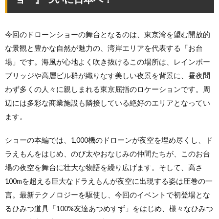
今回のドローンショーの舞台となるのは、東京湾を望む開放的
な景観と豊かな自然が魅力の、湾岸エリアを代表する「お台
場」です。海風が心地よく吹き抜けるこの場所は、レインボー
ブリッジや高層ビル群が織りなす美しい夜景を背景に、昼夜問
わず多くの人々に親しまれる東京屈指のロケーションです。周
辺には多彩な商業施設も隣接している絶好のエリアとなってい
ます。
ショーの本編では、1,000機のドローンが夜空を埋め尽くし、ド
ラえもんをはじめ、のび太やおなじみの仲間たちが、このお台
場の夜空を舞台に壮大な物語を繰り広げます。そして、高さ
100mを超える巨大なドラえもんが夜空に出現する姿は圧巻の一
言。最新テクノロジーを駆使し、今回のイベントで初登場とな
るひみつ道具「100%友達あつめすず」をはじめ、様々なひみつ