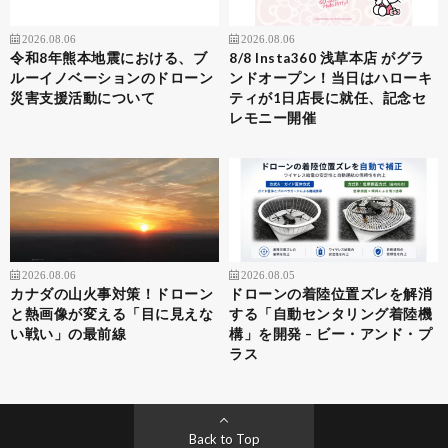
2026.08.06
2026.08.06
令和8年熊本地震における、ブ
8/8 Insta360 浅草本店 がグラ
ルーイノベーションのドローン
ンドオープン！当日はハローキ
災害支援活動について
ティが1日店長に就任、記念セ
レモニー開催
2026.08.06
2026.08.05
カナダの山火事対策！ドローン
ドローンの着陸位置ズレを解消
と熱画像が変える「目に見えな
する「自動センタリング着陸機
い戦い」の最前線
構」を開発 – ビー・アンド・プ
ラス
Back to Top