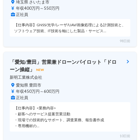
埼玉県 さいたま市
年収400万円～550万円
正社員
【仕事内容】GNSS/光学/レーザ/UAV/画像処理による計測技術と、
ソフトウェア技術、IT技術を軸にした製品・サービス…
98日前
「愛知/豊田」営業兼ドローンパイロット「ドロ
ーン操縦」
NEW
新明工業株式会社
愛知県 豊田市
年収450万円～600万円
正社員
【仕事内容】<業務内容>
・顧客へのサービス提案営業活動
・現場での技術的なサポート、調査業務、報告書作成
・専用機材の…
10日前