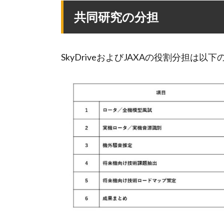
共同研究の分担
SkyDriveおよびJAXAの役割分担は以