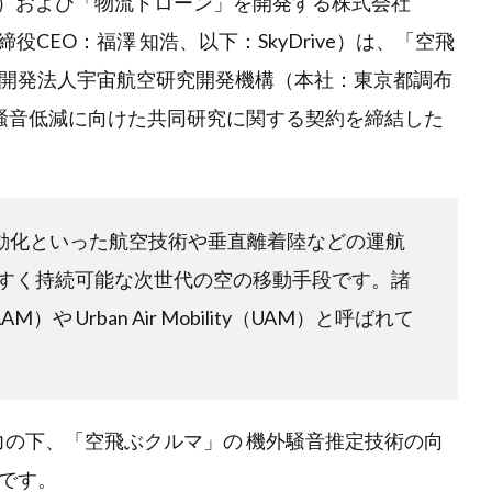
※1）および「物流ドローン」を開発する株式会社
締役CEO：福澤 知浩、以下：SkyDrive）は、「空飛
開発法人宇宙航空研究開発機構（本社：東京都調布
と騒音低減に向けた共同研究に関する契約を締結した
自動化といった航空技術や垂直離着陸などの運航
すく持続可能な次世代の空の移動手段です。諸
（AAM）や Urban Air Mobility（UAM）と呼ばれて
力の下、「空飛ぶクルマ」の 機外騒音推定技術の向
です。