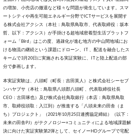
の増加、小売店の撤退など様々な問題が発生しています。スマ
ートシティや再生可能エネルギー分野でICTサービスを展開す
る株式会社アクシス（本社：鳥取県鳥取市、代表取締役：坂本
哲、以下：アクシス）が手掛ける超地域密着型生活プラットフ
ォーム「Bird」はこの度、過疎化が進む地方の中山間地域にお
ける物流の継続という課題にドローン、IT 、配送を融合したス
キームで3月20日に実施される実証実験に、ITと陸上配送の部
分で参画します。
本実証実験は、八頭町（町長：吉田英人）と株式会社シーセブ
ンハヤブサ（本社：鳥取県八頭郡八頭町 、代表取締役社長
CEO：古田琢也）及び株式会社鳥取銀行（本店：鳥取県鳥取
市、取締役頭取：入江到）が推進する「八頭未来の田舎（ま
ち）プロジェクト」（2021年10月25日連携協定締結）（以下：
未来の田舎PJ）がテクノロジー×コミュニティによる地域課題解
決に向けた実証実験第2弾として、セイノーHDグループで宅配