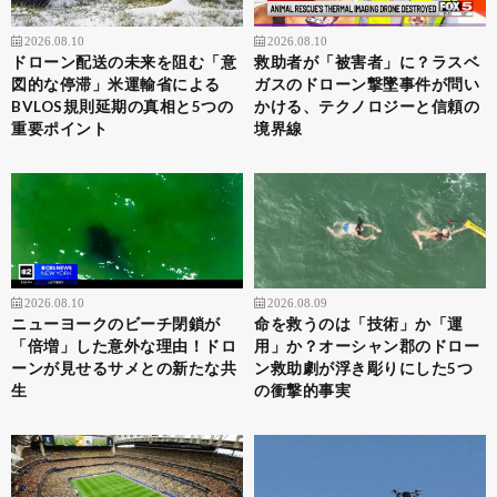
2026.08.10
2026.08.10
ドローン配送の未来を阻む「意
救助者が「被害者」に？ラスベ
図的な停滞」米運輸省による
ガスのドローン撃墜事件が問い
BVLOS規則延期の真相と5つの
かける、テクノロジーと信頼の
重要ポイント
境界線
2026.08.10
2026.08.09
ニューヨークのビーチ閉鎖が
命を救うのは「技術」か「運
「倍増」した意外な理由！ドロ
用」か？オーシャン郡のドロー
ーンが見せるサメとの新たな共
ン救助劇が浮き彫りにした5つ
生
の衝撃的事実