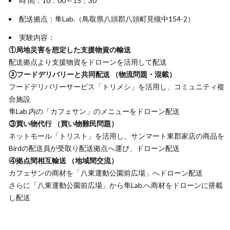
時 間：10：00～15：30
配送拠点：隼Lab.（鳥取県八頭郡八頭町見槻中154-2）
実験内容：
①局地災害を想定した支援物資の輸送
配送拠点より支援物資をドローンを活用して配送
②フードデリバリーと共同配送 （物流問題・混載）
フードデリバリーサービス「トリメシ」を活用し、コミュニティ複
合施設
隼Lab.内の「カフェサン」のメニューをドローン配送
③買い物代行 （買い物難民問題）
ネットモール「トリスト」を活用し、サンマート東郡家店の商品を
Birdの配送員が受取り配送拠点へ運び、ドローン配送
④拠点間相互輸送 （地域間交流）
カフェサンの商材を「八東運動公園前広場」へドローン配送
さらに「八東運動公園前広場」から隼Lab.へ商材をドローンに搭載
し配送